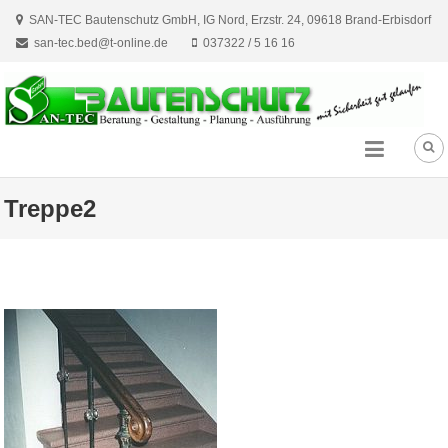
Skip
SAN-TEC Bautenschutz GmbH, IG Nord, Erzstr. 24, 09618 Brand-Erbisdorf
to
san-tec.bed@t-online.de
037322 / 5 16 16
content
Treppe2