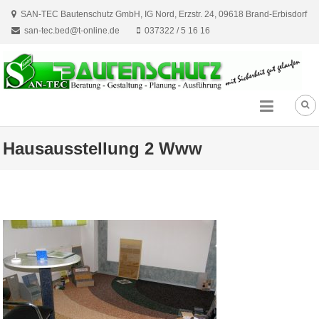
Skip
SAN-TEC Bautenschutz GmbH, IG Nord, Erzstr. 24, 09618 Brand-Erbisdorf
to
san-tec.bed@t-online.de
037322 / 5 16 16
content
Hausausstellung 2 Www