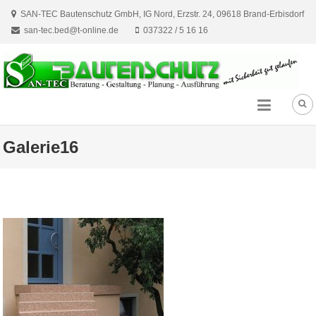
Skip
SAN-TEC Bautenschutz GmbH, IG Nord, Erzstr. 24, 09618 Brand-Erbisdorf
to
san-tec.bed@t-online.de
037322 / 5 16 16
content
Galerie16