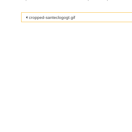
Beitragsnavigation
cropped-santeclogogt.gif