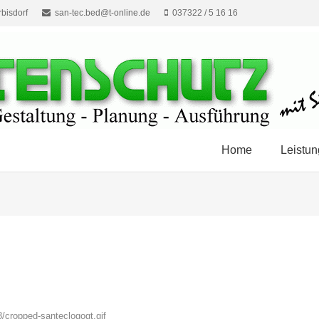
bisdorf
san-tec.bed@t-online.de
037322 / 5 16 16
Home
Leistu
/cropped-santeclogogt.gif