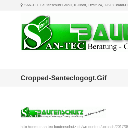
Skip
SAN-TEC Bautenschutz GmbH, IG Nord, Erzstr. 24, 09618 Brand-Er
to
content
Cropped-Santeclogogt.gif
http://demo.san-tec-bautenschutz.de/wp-content/uploads/2017/08