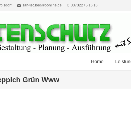
bisdorf
san-tec.bed@t-online.de
037322 / 5 16 16
Home
Leistu
teppich Grün Www