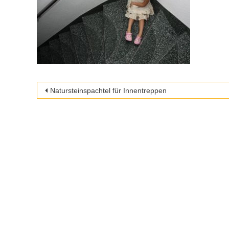
Beitragsnavigation
Natursteinspachtel für Innentreppen